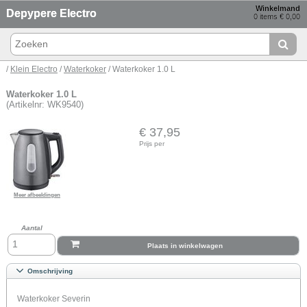
Winkelmand
Depypere Electro
0 items € 0,00
/
Klein Electro
/
Waterkoker
/ Waterkoker 1.0 L
Waterkoker 1.0 L
(Artikelnr: WK9540)
€ 37,95
Prijs per
Meer afbeeldingen
Aantal
Plaats in winkelwagen
Omschrijving
Waterkoker Severin