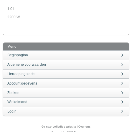
1.0 L.
2200 W
Menu
Beginpagina
Algemene voorwaarden
Herroepingsrecht
Account gegevens
Zoeken
Winkelmand
Login
Ga naar volledige website
|
Over ons